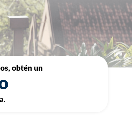
ros, obtén un
o
a.