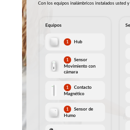
Con los equipos inalámbricos instalados usted y 
Equipos
Se
1
Hub
1
Sensor
Movimiento con
cámara
1
Contacto
Magnético
1
Sensor de
Humo