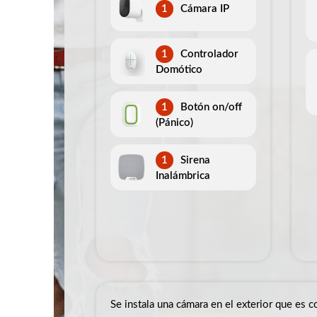
1
Cámara IP
1
Controlador
Domótico
1
Botón on/off
(Pánico)
1
Sirena
Inalámbrica
Se instala una cámara en el exterior que es c