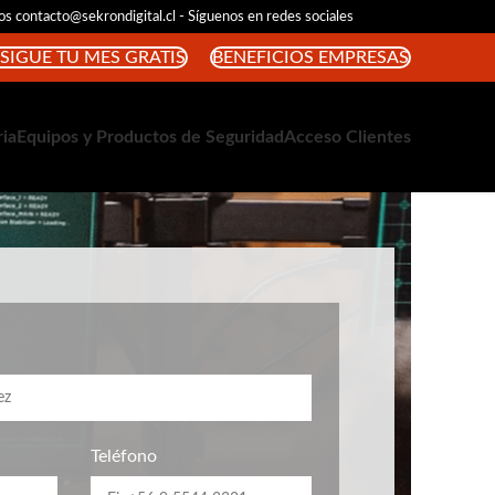
s contacto@sekrondigital.cl - Síguenos en redes sociales
SIGUE TU MES GRATIS
BENEFICIOS EMPRESAS
ria
Equipos y Productos de Seguridad
Acceso Clientes
Teléfono