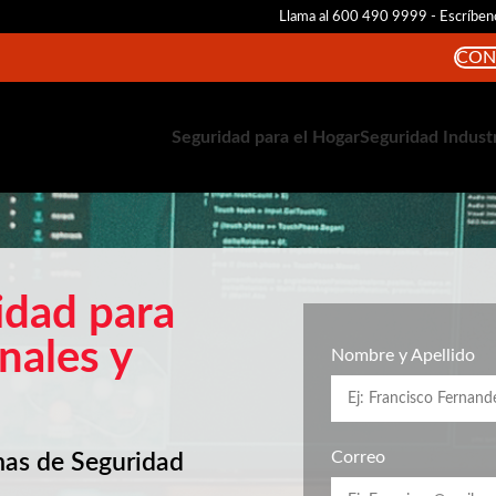
Llama al 600 490 9999 - Escríbeno
CON
Seguridad para el Hogar
Seguridad Indust
idad para
nales y
Nombre y Apellido
Correo
mas de Seguridad