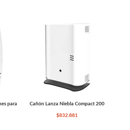
nes para
Cañón Lanza Niebla Compact 200
Reca
 VW
$
832.881
AÑADIR AL CARRITO