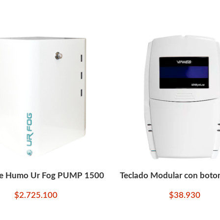
e Humo Ur Fog PUMP 1500
Teclado Modular con boto
Central de alarmas IP
$
2.725.100
$
38.930
AÑADIR AL CARRITO
AÑADIR AL CARRITO