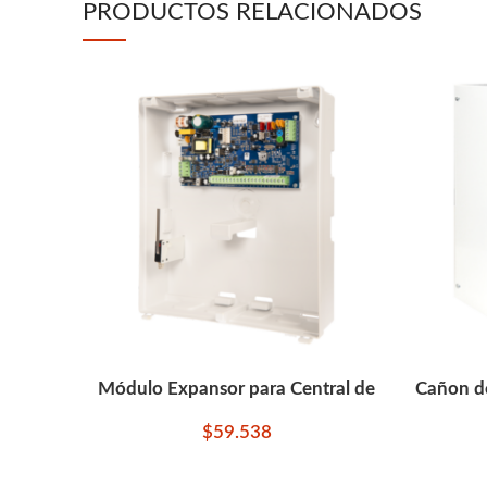
PRODUCTOS RELACIONADOS
Módulo Expansor para Central de
Cañon d
Alarmas 16 Zonas IP VW
$
59.538
AÑADIR AL CARRITO